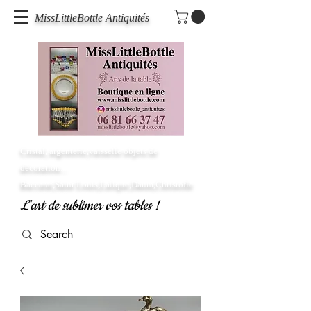
MissLittleBottle Antiquités
Cristal, argenterie,vaisselle objets de
décoration...
Baccarat,Saint Louis,Lalique,Daum,Christofle
L'art de sublimer vos tables !