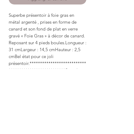
Superbe présentoir à foie gras en 
métal argenté , prises en forme de 
canard et son fond de plat en verre 
gravé « Foie Gras » à décor de canard. 
Reposant sur 4 pieds boules.Longueur : 
31 cmLargeur : 14,5 cmHauteur : 2,5 
cmBel état pour ce joli 
présentoir.***************************
***************************Superb 
display for foie gras in silver metal, 
taken in the shape of a duck and its 
bottom of dish in glass engraved "Foie 
Gras" with duck decoration.  Resting 
on 4 ball feet. Length: 31cm Width: 
14.5cm Height: 2,5 cm Good condition 
for this pretty display.