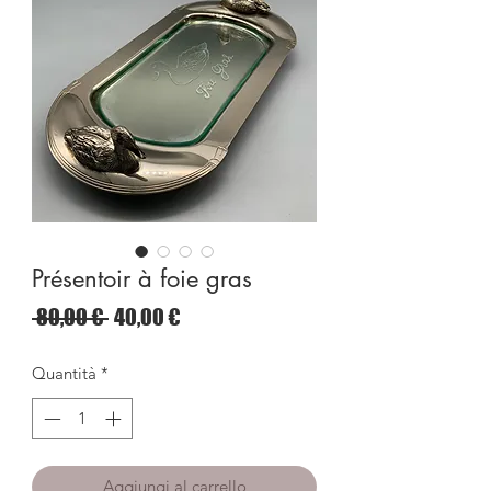
Présentoir à foie gras
Prezzo
Prezzo
 80,00 € 
40,00 €
regolare
scontato
Quantità
*
Aggiungi al carrello