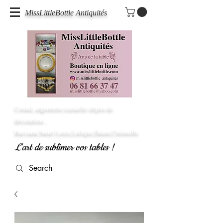
MissLittleBottle Antiquités
Cristal, argenterie,vaisselle objets de
décoration...
Baccarat,Saint Louis,Lalique,Daum,Christofle
L'art de sublimer vos tables !