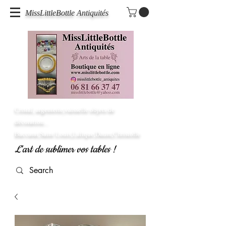
MissLittleBottle Antiquités
Cristal, argenterie,vaisselle objets de
décoration...
Baccarat,Saint Louis,Lalique,Daum,Christofle
L'art de sublimer vos tables !