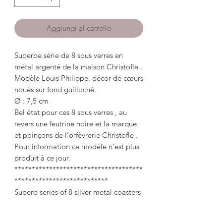
Aggiungi al carrello
Superbe série de 8 sous verres en
métal argenté de la maison Christofle .
Modèle Louis Philippe, décor de cœurs
noués sur fond guilloché.
Ø : 7,5 cm
Bel état pour ces 8 sous verres , au
revers une feutrine noire et la marque
et poinçons de l’orfèvrerie Christofle .
Pour information ce modèle n’est plus
produit à ce jour.
*************************************
***************************
Superb series of 8 silver metal coasters
from Christofle.
Louis Philippe model, decoration of