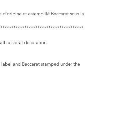
tte d’origine et estampillé Baccarat sous la
***************************************
with a spiral decoration.
al label and Baccarat stamped under the