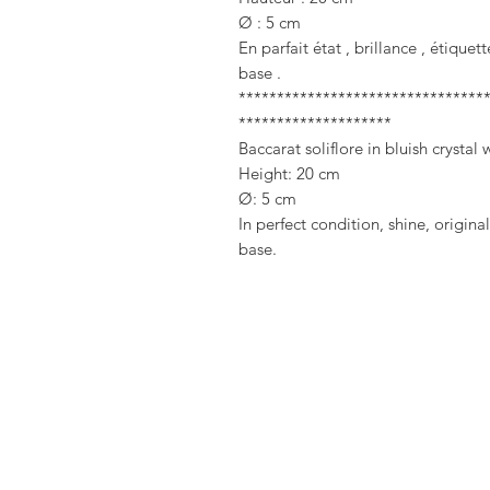
Ø : 5 cm
En parfait état , brillance , étique
base .
********************************
********************
Baccarat soliflore in bluish crystal 
Height: 20 cm
Ø: 5 cm
In perfect condition, shine, origin
base.