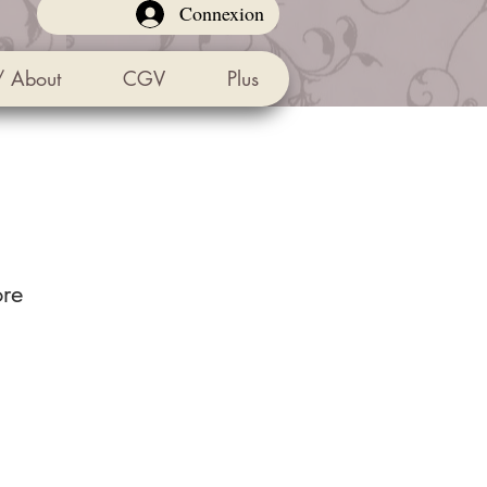
Connexion
/ About
CGV
Plus
ore