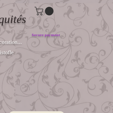
quités
Secure payment
coration...
stofle