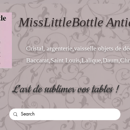
MissLittleBottle Anti
Cristal, argenterie,vaisselle objets de dé
Baccarat,Saint Louis,Lalique,Daum,Chri
L'art de sublimer vos tables !